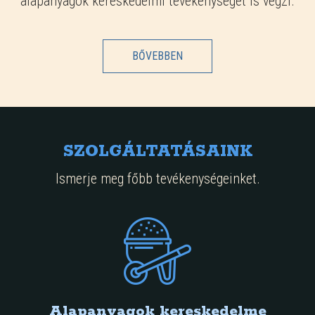
alapanyagok kereskedelmi tevékenységét is végzi.
BŐVEBBEN
SZOLGÁLTATÁSAINK
Ismerje meg főbb tevékenységeinket.
Alapanyagok kereskedelme