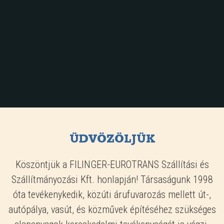
ÜDVÖZÖLJÜK
Köszöntjük a FILINGER-EUROTRANS Szállítási és
Szállítmányozási Kft. honlapján! Társaságunk 1998
óta tevékenykedik, közúti árufuvarozás mellett út-,
autópálya, vasút, és közművek építéséhez szükséges