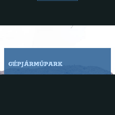
GÉPJÁRMŰPARK
Gépjárműparkunk kiválóan alkalmas szolgáltatásaink
magas szintű elvégzéséhez, járműveinket szakszerűen
karbantartjuk, eszközparkunkat szakértő gonddal
kezeljük.