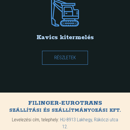
Kavics kitermelés
RÉSZLETEK
FILINGER-EUROTRANS
SZÁLLÍTÁSI ÉS SZÁLLÍTMÁNYOZÁSI KFT.
Levelezési cím, telephely:
HU-8913 Lakhegy, Rákóczi utca
12.