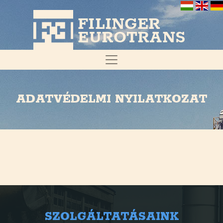
ADATVÉDELMI NYILATKOZAT
SZOLGÁLTATÁSAINK