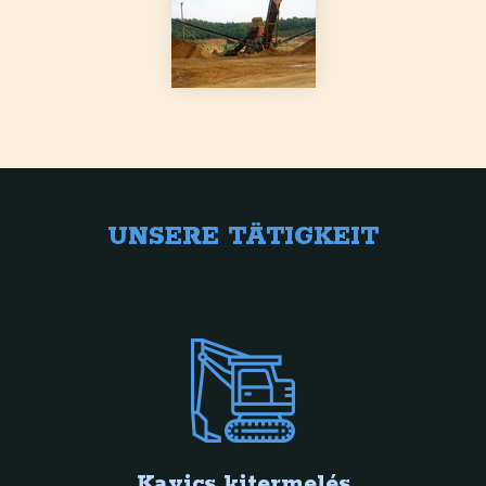
UNSERE TÄTIGKEIT
Kavics kitermelés